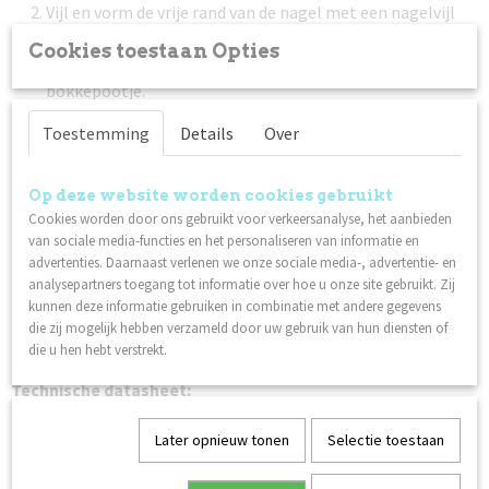
Vijl en vorm de vrije rand van de nagel met een nagelvijl
met 240 grit.
Cookies toestaan Opties
Duw de nagelriem voorzichting terug met een (metalen)
bokkepootje.
Maak de nagelplaat schoon met Scrub. Zorg ervoor dat je
Toestemming
Details
Over
de nagelplaat na deze stap niet aanraakt.
Breng een dunne laag Nagellak Base Coat aan. Laat 1,5 - 2
minuten drogen.
Op deze website worden cookies gebruikt
Cookies worden door ons gebruikt voor verkeersanalyse, het aanbieden
Breng een dunne laag Lilli Nails Nagellak naar keuze aan.
van sociale media-functies en het personaliseren van informatie en
Laat 2 - 3 minuten drogen. Herhaal deze stap nog een
advertenties. Daarnaast verlenen we onze sociale media-, advertentie- en
keer voor het beste resultaat.
analysepartners toegang tot informatie over hoe u onze site gebruikt. Zij
Werk af met een dunne laag Nagellak Top Coat. Laat 1
kunnen deze informatie gebruiken in combinatie met andere gegevens
minuut drogen. Een extra laag topcoat zorgt voor een
die zij mogelijk hebben verzameld door uw gebruik van hun diensten of
die u hen hebt verstrekt.
betere houdbaarheid.
Technische datasheet:
Nagellak
Later opnieuw tonen
Selectie toestaan
Ook interessant