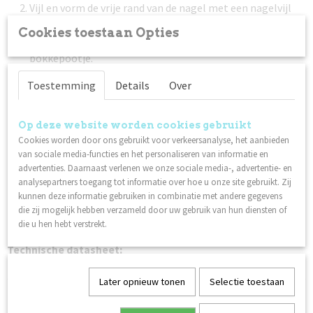
Vijl en vorm de vrije rand van de nagel met een nagelvijl
met 240 grit.
Cookies toestaan Opties
Duw de nagelriem voorzichting terug met een (metalen)
bokkepootje.
Maak de nagelplaat schoon met Scrub. Zorg ervoor dat je
Toestemming
Details
Over
de nagelplaat na deze stap niet aanraakt.
Breng een dunne laag Nagellak Base Coat aan. Laat 1,5 - 2
minuten drogen.
Op deze website worden cookies gebruikt
Cookies worden door ons gebruikt voor verkeersanalyse, het aanbieden
Breng een dunne laag Lilli Nails Nagellak naar keuze aan.
van sociale media-functies en het personaliseren van informatie en
Laat 2 - 3 minuten drogen. Herhaal deze stap nog een
advertenties. Daarnaast verlenen we onze sociale media-, advertentie- en
keer voor het beste resultaat.
analysepartners toegang tot informatie over hoe u onze site gebruikt. Zij
Werk af met een dunne laag Nagellak Top Coat. Laat 1
kunnen deze informatie gebruiken in combinatie met andere gegevens
minuut drogen. Een extra laag topcoat zorgt voor een
die zij mogelijk hebben verzameld door uw gebruik van hun diensten of
die u hen hebt verstrekt.
betere houdbaarheid.
Technische datasheet:
Nagellak
Later opnieuw tonen
Selectie toestaan
Ook interessant