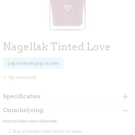
Nagellak Tinted Love
Log in om de prijs te zien
Op voorraad
✓
Specificaties
Productcode
Omschrijving
97030
Instructies voor klanten:
Was je handen met water en zeep.