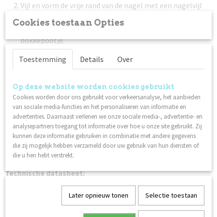
Vijl en vorm de vrije rand van de nagel met een nagelvijl
met 240 grit.
Cookies toestaan Opties
Duw de nagelriem voorzichting terug met een (metalen)
bokkepootje.
Maak de nagelplaat schoon met Scrub. Zorg ervoor dat je
Toestemming
Details
Over
de nagelplaat na deze stap niet aanraakt.
Breng een dunne laag Nagellak Base Coat aan. Laat 1,5 - 2
minuten drogen.
Op deze website worden cookies gebruikt
Cookies worden door ons gebruikt voor verkeersanalyse, het aanbieden
Breng een dunne laag Lilli Nails Nagellak naar keuze aan.
van sociale media-functies en het personaliseren van informatie en
Laat 2 - 3 minuten drogen. Herhaal deze stap nog een
advertenties. Daarnaast verlenen we onze sociale media-, advertentie- en
keer voor het beste resultaat.
analysepartners toegang tot informatie over hoe u onze site gebruikt. Zij
Werk af met een dunne laag Nagellak Top Coat. Laat 1
kunnen deze informatie gebruiken in combinatie met andere gegevens
minuut drogen. Een extra laag topcoat zorgt voor een
die zij mogelijk hebben verzameld door uw gebruik van hun diensten of
die u hen hebt verstrekt.
betere houdbaarheid.
Technische datasheet:
Nagellak
Later opnieuw tonen
Selectie toestaan
Ook interessant