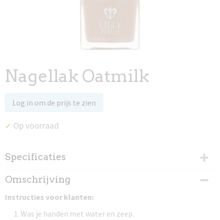
Nagellak Oatmilk
Log in om de prijs te zien
Op voorraad
✓
Specificaties
Productcode
Omschrijving
97038
Instructies voor klanten:
Was je handen met water en zeep.