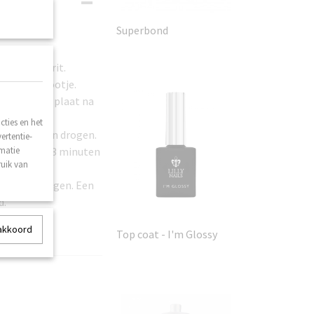
Superbond
l met 240 grit.
n) bokkepootje.
 je de nagelplaat na
ties en het
5 - 2 minuten drogen.
ertentie-
rmatie
an. Laat 2 - 3 minuten
ruik van
 resultaat.
 minuut drogen. Een
d.
 akkoord
Top coat - I'm Glossy