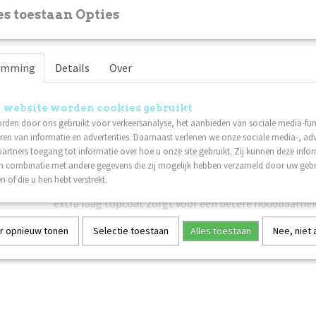
Omschrijving
s toestaan Opties
Instructies voor klanten:
Was je handen met water en zeep.
emming
Vijl en vorm de vrije rand van de nagel met een nagelvij
Details
Over
Duw de nagelriem voorzichting terug met een (metale
Maak de nagelplaat schoon met Scrub. Zorg ervoor dat
 website worden cookies gebruikt
deze stap niet aanraakt.
rden door ons gebruikt voor verkeersanalyse, het aanbieden van sociale media-func
Breng een dunne laag Nagellak Base Coat aan. Laat 1,
ren van informatie en advertenties. Daarnaast verlenen we onze sociale media-, adv
artners toegang tot informatie over hoe u onze site gebruikt. Zij kunnen deze info
Breng een dunne laag Lilli Nails Nagellak naar keuze a
in combinatie met andere gegevens die zij mogelijk hebben verzameld door uw geb
drogen. Herhaal deze stap nog een keer voor het beste
n of die u hen hebt verstrekt.
Werk af met een dunne laag Nagellak Top Coat. Laat 1
extra laag topcoat zorgt voor een betere houdbaarhei
Technische datasheet:
r opnieuw tonen
Selectie toestaan
Alles toestaan
Nee, niet
Nagellak