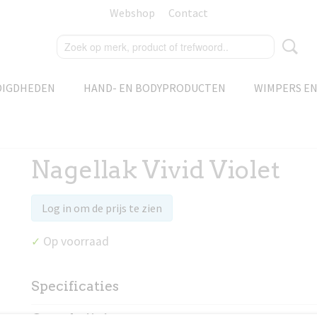
Webshop
Contact
DIGDHEDEN
HAND- EN BODYPRODUCTEN
WIMPERS E
Nagellak Vivid Violet
Log in om de prijs te zien
Op voorraad
✓
Specificaties
Productcode
97052