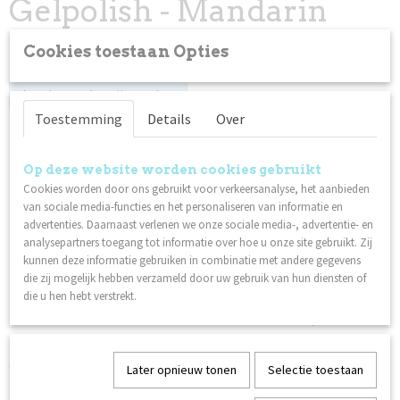
Gelpolish - Mandarin
Cream
Cookies toestaan Opties
Log in om de prijs te zien
Toestemming
Details
Over
Op voorraad
✓
Op deze website worden cookies gebruikt
Cookies worden door ons gebruikt voor verkeersanalyse, het aanbieden
Specificaties
van sociale media-functies en het personaliseren van informatie en
advertenties. Daarnaast verlenen we onze sociale media-, advertentie- en
Productcode
Omschrijving
analysepartners toegang tot informatie over hoe u onze site gebruikt. Zij
96045
kunnen deze informatie gebruiken in combinatie met andere gegevens
Uithardingstijd:
Netto gewicht
die zij mogelijk hebben verzameld door uw gebruik van hun diensten of
0,06 Kg
40 seconden in een LED/UV-lamp
die u hen hebt verstrekt.
2 minuten in een 36W fluorescerende UV-lamp
Technische datasheet:
Gel Polish
Later opnieuw tonen
Selectie toestaan