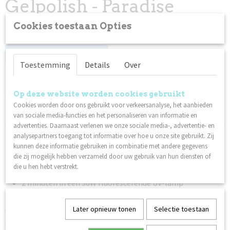
Gelpolish - Paradise
Purple
Cookies toestaan Opties
Log in om de prijs te zien
Toestemming
Details
Over
Op voorraad
✓
Op deze website worden cookies gebruikt
Cookies worden door ons gebruikt voor verkeersanalyse, het aanbieden
Specificaties
van sociale media-functies en het personaliseren van informatie en
advertenties. Daarnaast verlenen we onze sociale media-, advertentie- en
Productcode
Omschrijving
analysepartners toegang tot informatie over hoe u onze site gebruikt. Zij
96041
kunnen deze informatie gebruiken in combinatie met andere gegevens
Uithardingstijd:
Netto gewicht
die zij mogelijk hebben verzameld door uw gebruik van hun diensten of
0,06 Kg
die u hen hebt verstrekt.
40 seconden in een LED/UV-lamp
2 minuten in een 36W fluorescerende UV-lamp
Technische datasheet:
Later opnieuw tonen
Selectie toestaan
Gel Polish