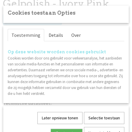
Gelpolish - Ivory Pink
Cookies toestaan Opties
Log in om de prijs te zien
Op voorraad
✓
Toestemming
Details
Over
Specificaties
Op deze website worden cookies gebruikt
Cookies worden door ons gebruikt voor verkeersanalyse, het aanbieden
Productcode
van sociale media-functies en het personaliseren van informatie en
Omschrijving
96039
advertenties. Daarnaast verlenen we onze sociale media-, advertentie- en
Uithardingstijd:
Netto gewicht
analysepartners toegang tot informatie over hoe u onze site gebruikt. Zij
0,06 Kg
kunnen deze informatie gebruiken in combinatie met andere gegevens
40 seconden in een LED/UV-lamp
die zij mogelijk hebben verzameld door uw gebruik van hun diensten of
2 minuten in een 36W fluorescerende UV-lamp
die u hen hebt verstrekt.
Technische datasheet:
Gel Polish
Later opnieuw tonen
Selectie toestaan
Ook interessant