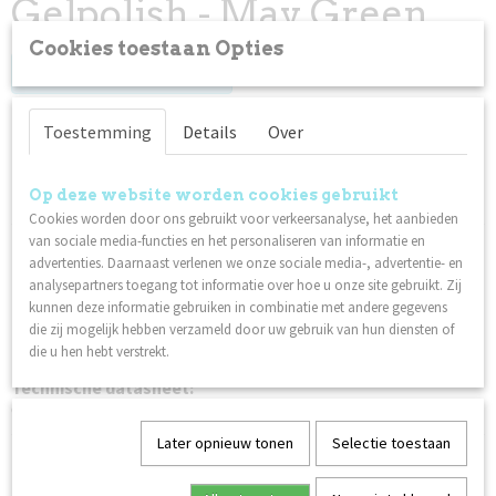
Gelpolish - May Green
Cookies toestaan Opties
Log in om de prijs te zien
Op voorraad
✓
Toestemming
Details
Over
Specificaties
Op deze website worden cookies gebruikt
Cookies worden door ons gebruikt voor verkeersanalyse, het aanbieden
Productcode
van sociale media-functies en het personaliseren van informatie en
Omschrijving
96037
advertenties. Daarnaast verlenen we onze sociale media-, advertentie- en
Uithardingstijd:
Netto gewicht
analysepartners toegang tot informatie over hoe u onze site gebruikt. Zij
0,06 Kg
kunnen deze informatie gebruiken in combinatie met andere gegevens
40 seconden in een LED/UV-lamp
die zij mogelijk hebben verzameld door uw gebruik van hun diensten of
2 minuten in een 36W fluorescerende UV-lamp
die u hen hebt verstrekt.
Technische datasheet:
Gel Polish
Later opnieuw tonen
Selectie toestaan
Ook interessant