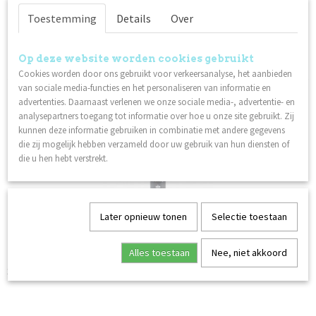
Niet op voorraad
✘
Toestemming
Details
Over
Specificaties
Op deze website worden cookies gebruikt
Cookies worden door ons gebruikt voor verkeersanalyse, het aanbieden
Productcode
van sociale media-functies en het personaliseren van informatie en
Ook interessant
41283
advertenties. Daarnaast verlenen we onze sociale media-, advertentie- en
analysepartners toegang tot informatie over hoe u onze site gebruikt. Zij
Netto gewicht
kunnen deze informatie gebruiken in combinatie met andere gegevens
0,02 Kg
die zij mogelijk hebben verzameld door uw gebruik van hun diensten of
die u hen hebt verstrekt.
Later opnieuw tonen
Selectie toestaan
Alles toestaan
Nee, niet akkoord
Superbond