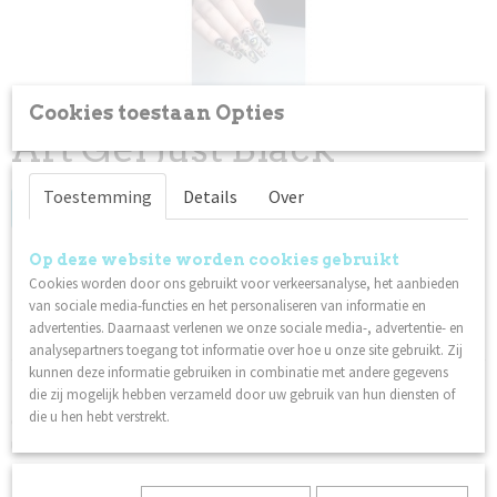
Cookies toestaan Opties
Art Gel Just Black
Toestemming
Details
Over
Log in om de prijs te zien
Op voorraad
✓
Op deze website worden cookies gebruikt
Cookies worden door ons gebruikt voor verkeersanalyse, het aanbieden
van sociale media-functies en het personaliseren van informatie en
Specificaties
advertenties. Daarnaast verlenen we onze sociale media-, advertentie- en
analysepartners toegang tot informatie over hoe u onze site gebruikt. Zij
Productcode
kunnen deze informatie gebruiken in combinatie met andere gegevens
Omschrijving
1950
die zij mogelijk hebben verzameld door uw gebruik van hun diensten of
die u hen hebt verstrekt.
Creëer gedetailleerde ontwerpen, fijne lijnen en meng je eigen
Netto gewicht
unieke tinten voor nail art-schilderen.
0,03 Kg
Uithardingstijd: