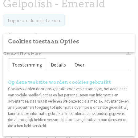
Gelpolish - Emerald
Log in om de prijs te zien
Op voorraad
✓
Cookies toestaan Opties
Specificaties
Toestemming
Details
Over
Productcode
Omschrijving
94355
Uithardingstijd:
Netto gewicht
Op deze website worden cookies gebruikt
0,05 Kg
Cookies worden door ons gebruikt voor verkeersanalyse, het aanbieden
40 seconden in een LED/UV-lamp
van sociale media-functies en het personaliseren van informatie en
2 minuten in een 36W fluorescerende UV-lamp
advertenties. Daarnaast verlenen we onze sociale media-, advertentie- en
Instructies, gestyleerde nagel:
analysepartners toegang tot informatie over hoe u onze site gebruikt. Zij
Styleer de nagel in het gewenste materiaal: acryl, gel of
kunnen deze informatie gebruiken in combinatie met andere gegevens
Invicta. Vorm de nagel en maak stofvrij met de nagelborstel.
die zij mogelijk hebben verzameld door uw gebruik van hun diensten of
Breng vervolgens een gelijkmatige en dunne laag Gelpolish
die u hen hebt verstrekt.
aan en hard 40 seconden uit in Lilly Nails UV/LED-lamp.