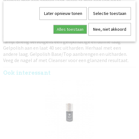
Herhaal met een andere laag. Werk af met een van onze
topcoats: Topcoat I'm Matte, I'm Glossy of High Shine.
Later opnieuw tonen
Selectie toestaan
Instructies, natuurlijke nagel:
Bereid de nagel voor met Superbond. Ga verder met Gelpolish
Base/Top of Gelpolish Structure base om de top vorm te
Alles toestaan
Nee, niet akkoord
geven/te bouwen. 40 seconden uitharden in Lilly Nails UV/LED-
lamp. Breng vervolgens een gelijkmatige en dunne laag
Gelpolish aan en laat 40 sec uitharden. Herhaal met een
andere laag. Gelpolish Base/Top aanbrengen en uitharden.
Veeg de nagel af met Cleanser voor een glanzend resultaat.
Ook interessant