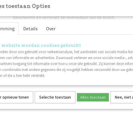
Omschrijving
Netto gewicht
0,03 Kg
s toestaan Opties
Liner brush helpt je om die hele fijne en dunne lijnen te m
beschermt en verlengt de levensduur van de brush.
Synthetische brush.
emming
Details
Over
 website worden cookies gebruikt
rden door ons gebruikt voor verkeersanalyse, het aanbieden van sociale media-func
ren van informatie en advertenties. Daarnaast verlenen we onze sociale media-, adv
artners toegang tot informatie over hoe u onze site gebruikt. Zij kunnen deze info
in combinatie met andere gegevens die zij mogelijk hebben verzameld door uw geb
n of die u hen hebt verstrekt.
r opnieuw tonen
Selectie toestaan
Alles toestaan
Nee, niet