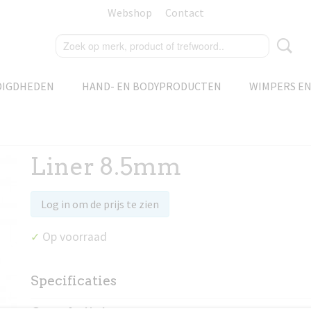
Webshop
Contact
DIGDHEDEN
HAND- EN BODYPRODUCTEN
WIMPERS E
Liner 8.5mm
Log in om de prijs te zien
Op voorraad
✓
Specificaties
Productcode
43233