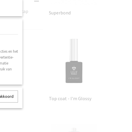
aken. Smart cap
Superbond
ties en het
ertentie-
rmatie
ruik van
 akkoord
Top coat - I'm Glossy