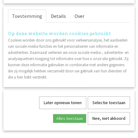
Specificaties
Toestemming
Details
Over
Productcode
Omschrijving
84061
Op deze website worden cookies gebruikt
Gebruik:
Netto gewicht
Cookies worden door ons gebruikt voor verkeersanalyse, het aanbieden
Kan worden ingebouwd in Gel, Acryl, Invicta of Gelpolish. Kan
0,03 Kg
van sociale media-functies en het personaliseren van informatie en
ook los worden aangebracht op een niet-uitgehard oppervlak.
advertenties. Daarnaast verlenen we onze sociale media-, advertentie- en
analysepartners toegang tot informatie over hoe u onze site gebruikt. Zij
Ook interessant
kunnen deze informatie gebruiken in combinatie met andere gegevens
die zij mogelijk hebben verzameld door uw gebruik van hun diensten of
die u hen hebt verstrekt.
Later opnieuw tonen
Selectie toestaan
Alles toestaan
Nee, niet akkoord