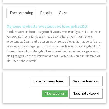
Specificaties
Toestemming
Details
Over
Productcode
Omschrijving
84063
Op deze website worden cookies gebruikt
Gebruik:
Netto gewicht
Cookies worden door ons gebruikt voor verkeersanalyse, het aanbieden
Kan worden ingebouwd in Gel, Acryl, Invicta of Gelpolish. Kan
0,03 Kg
van sociale media-functies en het personaliseren van informatie en
ook los worden aangebracht op een niet-uitgehard oppervlak.
advertenties. Daarnaast verlenen we onze sociale media-, advertentie- en
analysepartners toegang tot informatie over hoe u onze site gebruikt. Zij
Ook interessant
kunnen deze informatie gebruiken in combinatie met andere gegevens
die zij mogelijk hebben verzameld door uw gebruik van hun diensten of
die u hen hebt verstrekt.
Later opnieuw tonen
Selectie toestaan
Alles toestaan
Nee, niet akkoord