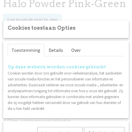
Halo Powder Pink-Green
Log in om de prijs te zien
Cookies toestaan Opties
Op voorraad
✓
Toestemming
Details
Over
Specificaties
Productcode
Omschrijving
Op deze website worden cookies gebruikt
87261
Cookies worden door ons gebruikt voor verkeersanalyse, het aanbieden
Applicatie:
Netto gewicht
van sociale media-functies en het personaliseren van informatie en
0,01 Kg
1. Zwarte gel/gelpolish als basis aanbrengen en uitharden.
advertenties. Daarnaast verlenen we onze sociale media-, advertentie- en
2. Meng Halo Powder in heldere gel (basis/top aanbrengen) en
analysepartners toegang tot informatie over hoe u onze site gebruikt. Zij
breng aan op de nagel.
kunnen deze informatie gebruiken in combinatie met andere gegevens
3. Plaats de halo-magneet over of op de nagelzijde voor
die zij mogelijk hebben verzameld door uw gebruik van hun diensten of
verschillende effecten. Hard de nagel direct uit als je tevreden
die u hen hebt verstrekt.
bent met het uiterlijk.
4. Glans aanbrengen en uitharden.
Tip: Halo Powder is ook leuk om als kleur toe te voegen zonder