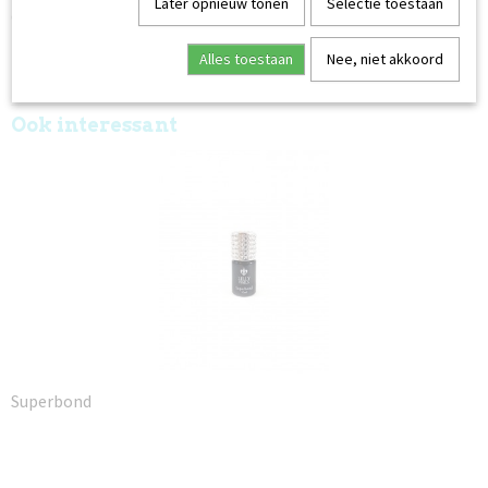
Later opnieuw tonen
Selectie toestaan
de werking van de magneet.
Uithardingstijd:
UV-lamp: 2 minuten
Alles toestaan
Nee, niet akkoord
UV/LED-lamp 40 seconden.
Ook interessant
Superbond