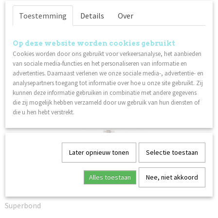
Toestemming
Details
Over
Specificaties
Productcode
Omschrijving
Op deze website worden cookies gebruikt
84044
Cookies worden door ons gebruikt voor verkeersanalyse, het aanbieden
Meng het met Gel, Acryl, Gel Polish of breng het losjes aan.
Netto gewicht
van sociale media-functies en het personaliseren van informatie en
0,03 Kg
advertenties. Daarnaast verlenen we onze sociale media-, advertentie- en
Ook interessant
analysepartners toegang tot informatie over hoe u onze site gebruikt. Zij
kunnen deze informatie gebruiken in combinatie met andere gegevens
die zij mogelijk hebben verzameld door uw gebruik van hun diensten of
die u hen hebt verstrekt.
Later opnieuw tonen
Selectie toestaan
Alles toestaan
Nee, niet akkoord
Superbond