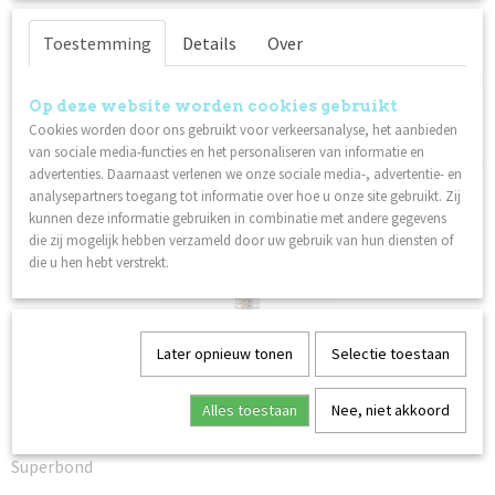
Toestemming
Details
Over
Specificaties
Productcode
Omschrijving
Op deze website worden cookies gebruikt
84043
Cookies worden door ons gebruikt voor verkeersanalyse, het aanbieden
Meng het met Gel, Acryl, Gel Polish of breng het losjes aan.
Netto gewicht
van sociale media-functies en het personaliseren van informatie en
0,03 Kg
advertenties. Daarnaast verlenen we onze sociale media-, advertentie- en
Ook interessant
analysepartners toegang tot informatie over hoe u onze site gebruikt. Zij
kunnen deze informatie gebruiken in combinatie met andere gegevens
die zij mogelijk hebben verzameld door uw gebruik van hun diensten of
die u hen hebt verstrekt.
Later opnieuw tonen
Selectie toestaan
Alles toestaan
Nee, niet akkoord
Superbond