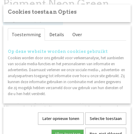
Pigment Neon Green
Cookies toestaan Opties
Log in om de prijs te zien
Op voorraad
✓
Toestemming
Details
Over
Op deze website worden cookies gebruikt
Specificaties
Cookies worden door ons gebruikt voor verkeersanalyse, het aanbieden
Productcode
van sociale media-functies en het personaliseren van informatie en
Omschrijving
87273
advertenties. Daarnaast verlenen we onze sociale media-, advertentie- en
analysepartners toegang tot informatie over hoe u onze site gebruikt. Zij
Combineer pigmenten voor verschillende tinten en effecten.
Netto gewicht
kunnen deze informatie gebruiken in combinatie met andere gegevens
Meng gel of acryl erdoor om het kleur te geven. Strooi het
0,01 Kg
die zij mogelijk hebben verzameld door uw gebruik van hun diensten of
voor het creëren van zogenaamde "Sugar Nails".
die u hen hebt verstrekt.
Voor Ombre-look - aanbrengen op een uitgehard maar nog
steeds plakkerig oppervlak met een applicator.
Alleen verbeelding stelt grenzen aan unieke ontwerpen!
Later opnieuw tonen
Selectie toestaan
Ook interessant
Alles toestaan
Nee, niet akkoord