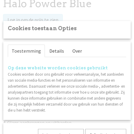
Halo Powder Blue
Log in om de prijs te zien
Cookies toestaan Opties
Op voorraad
✓
Toestemming
Details
Over
Specificaties
Productcode
Omschrijving
Op deze website worden cookies gebruikt
87263
Cookies worden door ons gebruikt voor verkeersanalyse, het aanbieden
Applicatie:
Netto gewicht
van sociale media-functies en het personaliseren van informatie en
0,01 Kg
1. Zwarte gel/gelpolish als basis aanbrengen en uitharden.
advertenties. Daarnaast verlenen we onze sociale media-, advertentie- en
2. Meng Halo Powder in heldere gel (basis/top aanbrengen) en
analysepartners toegang tot informatie over hoe u onze site gebruikt. Zij
breng aan op de nagel.
kunnen deze informatie gebruiken in combinatie met andere gegevens
3. Plaats de halo-magneet over of op de nagelzijde voor
die zij mogelijk hebben verzameld door uw gebruik van hun diensten of
verschillende effecten. Hard de nagel direct uit als je tevreden
die u hen hebt verstrekt.
bent met het uiterlijk.
4. Glans aanbrengen en uitharden.
Tip: Halo Powder is ook leuk om als kleur toe te voegen zonder