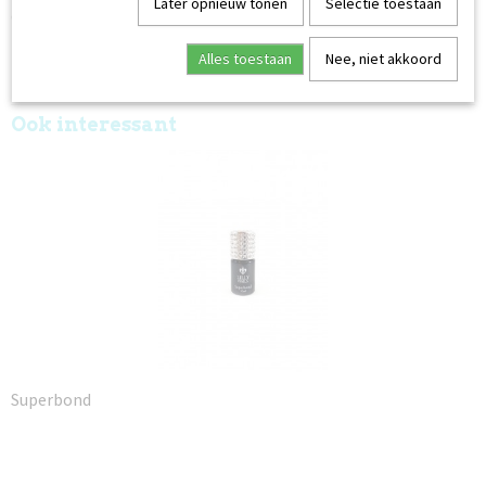
Later opnieuw tonen
Selectie toestaan
de werking van de magneet.
Uithardingstijd:
UV-lamp: 2 minuten
Alles toestaan
Nee, niet akkoord
UV/LED-lamp 40 seconden.
Ook interessant
Superbond