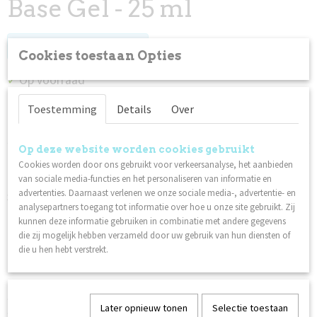
Base Gel - 25 ml
Log in om de prijs te zien
Cookies toestaan Opties
Op voorraad
✓
Toestemming
Details
Over
Specificaties
Op deze website worden cookies gebruikt
Productcode
Omschrijving
Cookies worden door ons gebruikt voor verkeersanalyse, het aanbieden
1122
van sociale media-functies en het personaliseren van informatie en
Base Gel is de eerste stap in het Lilly Nails gelsysteem na
Netto gewicht
advertenties. Daarnaast verlenen we onze sociale media-, advertentie- en
Superbond. Deze gel werkt als hechtingspromotor op de
0,14 Kg
analysepartners toegang tot informatie over hoe u onze site gebruikt. Zij
natuurlijke nagel. Kan ook worden gebruikt als basis voor het
kunnen deze informatie gebruiken in combinatie met andere gegevens
Lilly Nails Invicta-systeem.
die zij mogelijk hebben verzameld door uw gebruik van hun diensten of
Gebruik:
Breng aan na de Superbond en voor de building gel
die u hen hebt verstrekt.
naar keuze.
Uithardingstijd:
· 60 seconden in de LED/UV-lamp
Later opnieuw tonen
Selectie toestaan
· 2 minuten in de 36W fluorescerende UV lamp