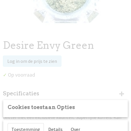
Desire Envy Green
Log in om de prijs te zien
Op voorraad
✓
Specificaties
Productcode
Omschrijving
Cookies toestaan Opties
SZR892
Glitter met een exclusieve kwaliteit. Superfijne korrels. Kan
Netto gewicht
worden gebruikt voor embossing. Strooi voor suikernagels en
0,01 Kg
meng met gel en acryl.
Toestemming
Details
Over