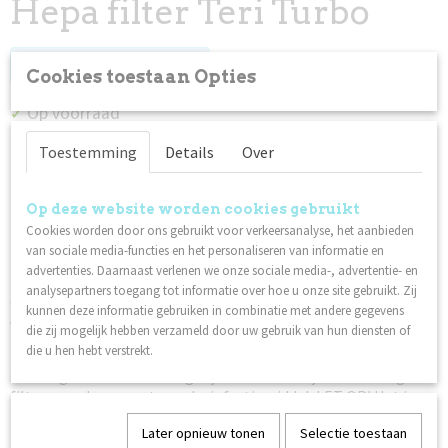
Hepa filter Teri Turbo
Log in om de prijs te zien
Cookies toestaan Opties
Op voorraad
✓
Toestemming
Details
Over
Omschrijving
Op deze website worden cookies gebruikt
Innovatief HEPA-filter voor de Teri Turbo nagelstofafzuiger
(ingebouwd en draagbaar).
Cookies worden door ons gebruikt voor verkeersanalyse, het aanbieden
van sociale media-functies en het personaliseren van informatie en
HEPA (High Efficiency Particulate Air of High Efficiency
advertenties. Daarnaast verlenen we onze sociale media-, advertentie- en
Particulate Arrestance) is een hoogwaardig luchtfilter dat
analysepartners toegang tot informatie over hoe u onze site gebruikt. Zij
wordt gebruikt in stofzuigers, luchtzuiveringssystemen en
kunnen deze informatie gebruiken in combinatie met andere gegevens
ventilatie- en airconditioningssystemen.
die zij mogelijk hebben verzameld door uw gebruik van hun diensten of
die u hen hebt verstrekt.
Na één of twee klanten is het raadzaam het filter te
stofzuigen om zoveel mogelijk stof te verwijderen. Reinig het
filter vervolgens met een desinfectiemiddel. LET OP! Het is
belangrijk dat het filter volledig droog is voordat u het
Later opnieuw tonen
Selectie toestaan
terugplaatst.