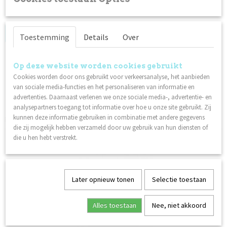
Display Rings
Log in om de prijs te zien
Toestemming
Details
Over
Op voorraad
✓
Op deze website worden cookies gebruikt
Cookies worden door ons gebruikt voor verkeersanalyse, het aanbieden
van sociale media-functies en het personaliseren van informatie en
Omschrijving
advertenties. Daarnaast verlenen we onze sociale media-, advertentie- en
Tip voor het presenteren van kleuren. Perfect om op de flesjes
analysepartners toegang tot informatie over hoe u onze site gebruikt. Zij
gellak van Lilly Nails te bevestigen.
kunnen deze informatie gebruiken in combinatie met andere gegevens
die zij mogelijk hebben verzameld door uw gebruik van hun diensten of
Ook interessant
die u hen hebt verstrekt.
Later opnieuw tonen
Selectie toestaan
Alles toestaan
Nee, niet akkoord